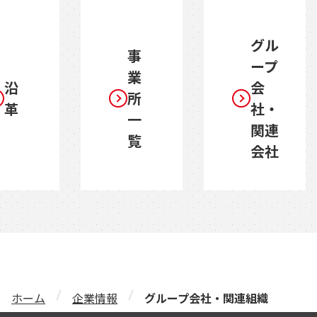
グル
事
ープ
業
沿
会
所
革
社・
一
関連
覧
会社
ホーム
企業情報
グループ会社・関連組織