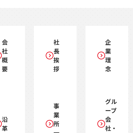
会
社
企
社
長
業
概
挨
理
要
拶
念
グル
事
ープ
業
沿
会
所
革
社・
一